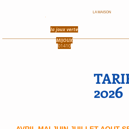
LA MAISON
la joux verte
MIJOUX
01410
TARI
202
AVRIL MAI JUIN JUILLET AOUT