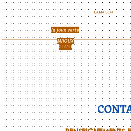
LA MAISON
la joux verte
MIJOUX
01410
CONT