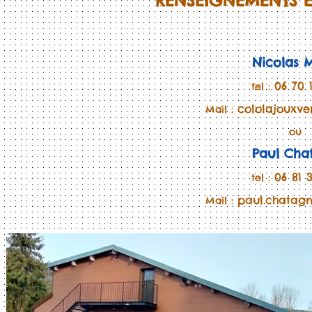
RENSEIGNEMENTS E
Nicolas 
​
06 70 
tel :
cololajouxv
Mail :
ou
Paul Cha
06 81 
tel :
paul.chatag
Mail :